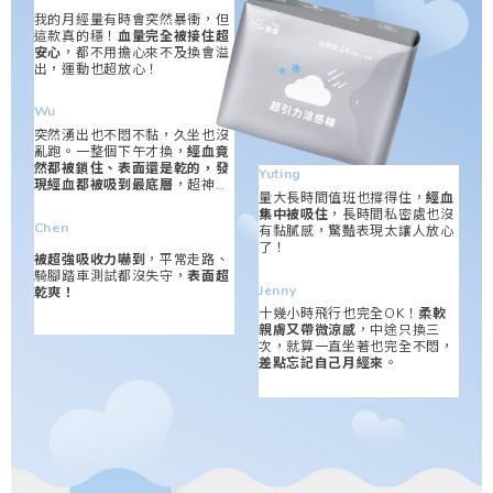
我的月經量有時會突然暴衝，但
這款真的穩！
血量完全被接住超
安心
，都不用擔心來不及換會溢
出，運動也超放心！
Wu
突然湧出也不悶不黏，久坐也沒
亂跑。一整個下午才換，
經血竟
然都被鎖住、表面還是乾的，發
Yuting
現經血都被吸到最底層
，超神
量大長時間值班也撐得住，
經血
奇！
集中被吸住
，長時間私密處也沒
Chen
有黏膩感，驚豔表現太讓人放心
了！
被超強吸收力嚇到
，平常走路、
騎腳踏車測試都沒失守，
表面超
Jenny
乾爽！
十幾小時飛行也完全OK！
柔軟
親膚又帶微涼感
，中途只換三
次，就算一直坐著也完全不悶，
差點忘記自己月經來
。