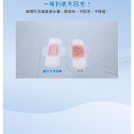
一吸到底不回滲
一吸到底不回滲
！
！
瞬間引流直達鎖水層，吸收快、不回滲、不殘留 !