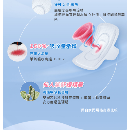
提升 2 倍
提升 2 倍
*
*
瞬吸
瞬吸
高密度菱格導流槽
加速經血直達鎖水層 0 外滲，維持剛換般乾
爽
150%
150%
吸收量激增
吸收量激增
*
*
無懼大流量
無懼大流量
單片吸收高達 150c.c.
仙人掌舒緩精華
仙人掌舒緩精華
呵護敏感私密肌
呵護敏感私密肌
雙層芯片科技封存涼感 + 抑菌 + 保養精華
安心度過生理期
*
與自家同規格商品比較