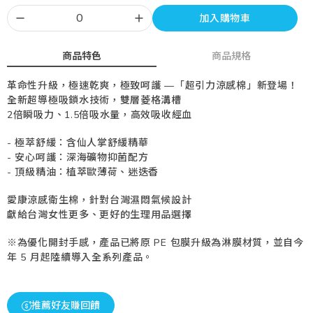
加入購物車
商品特色
商品規格
革命性升級，極速乾爽，極致呵護 —「超引力涼感棉」新登場！
全新超導極吸鎖水技術，雙層菱格溝槽
2倍瞬吸力、1.5倍吸水量，高效吸收經血
- 極萃舒緩：含仙人掌舒緩精華
- 安心呵護：深海礦物抑菌配方
- 頂級精油：植萃歐薄荷、迷迭香
愛康涼感衛生棉，針對台灣濕悶氣候設計
獻給台灣女性更多、更好的生理用品選擇
※為優化開封手感，產品已將原 PE 包膜升級為淋膜材質，並自今
年 5 月起陸續導入全系列產品。
推薦好友賺回饋