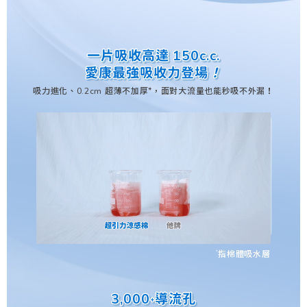
一片吸收高達 150c.c.
一片吸收高達 150c.c.
愛康最強吸收力登場
愛康最強吸收力登場
！
！
*
吸力進化、0.2cm 超薄不加厚
，面對大流量也能秒吸不外漏
！
*
指棉體吸水層
3,000
3,000
導流孔
導流孔
+
+