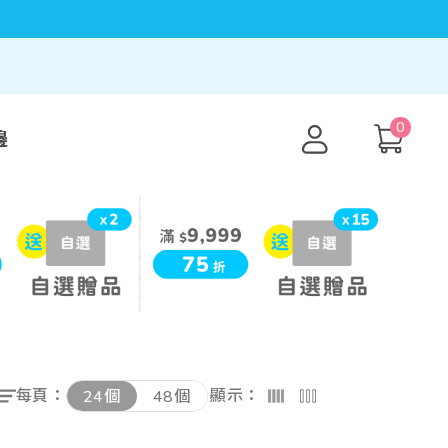
0
邊
每頁：
顯示：
24個
48個
低至高