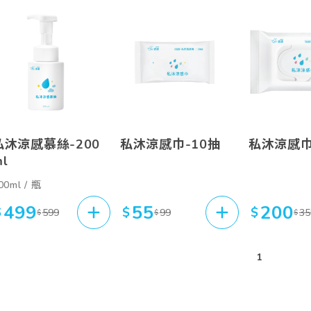
依價格
依上架
依上架
依熱門
私沐涼感慕絲
私沐涼感巾
私沐涼感
依熱門
00ml / 瓶
499
55
200
$
$
$
599
99
35
$
$
$
1