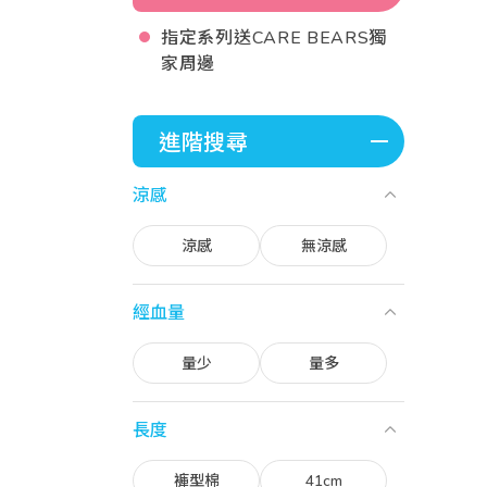
指定系列送CARE BEARS獨
家周邊
進階搜尋
涼感
涼感
無涼感
經血量
量少
量多
長度
褲型棉
41cm