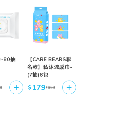
高至低
新至舊
舊至新
高至低
巾
【CARE BEARS聯
低至高
名款】私沐涼感巾
179
$
9
329
$