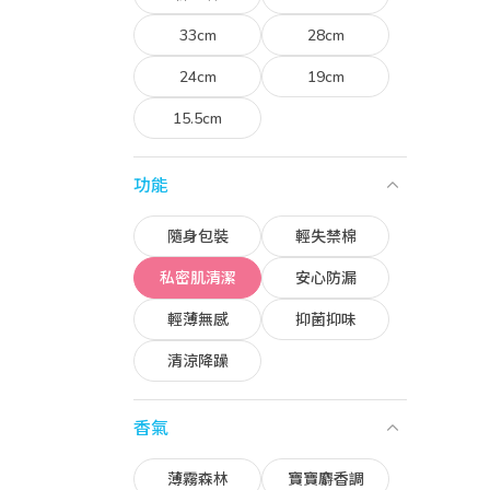
33cm
28cm
24cm
19cm
15.5cm
功能
隨身包裝
輕失禁棉
私密肌清潔
安心防漏
輕薄無感
抑菌抑味
清涼降躁
香氣
薄霧森林
寶寶麝香調