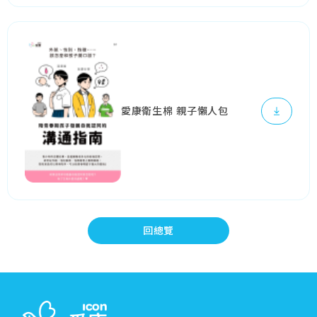
愛康衛生棉 親子懶人包
回總覽