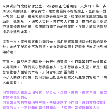
來到愛康竹北總部辦公室，5位客服正忙著回應一天少則50條、多
則500條的訊息，即使再忙，她們也堅持不複製貼上，全都是一對
一客製化回覆，和熟客聊天更是稀鬆平常，結尾還會無厘頭加個語
助詞「媽媽呦」，讓客人笑翻。曾有客人打來問，夜用型衛生棉能
否當產婦褥墊使用，客服順口問了她的預產期，在那之前就把嬰兒
禮品快遞到她家。
還有一次，國外旅客來台灣觀光，指名要買實體通路未販售的隨身
包，她想下單卻來不及到貨，後來愛康客服主管騎車把商品送到機
場給她。
事實上，嬰兒用品絕對比一包衛生棉還貴，也很難等到那位外國客
人再回購，「我們真心想恭喜客人，也不想讓客人失望，那是一種
想優化客人體驗的本能，」何雪帆理所當然說。
不少人問過何雪帆，如何訓練出如此有創意又無厘頭的客服？「挑
人最重要。」
何雪帆挑人首重五個特質，好奇心、勇敢、誠實、追求卓越，還要
有顆不僵化的心。
因為如果獨自在機場等飛機，飛機誤點半小時時，遇到擁有這5種
特質的人，一定能和他聊得很開心，「客服也是短暫和客人交