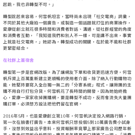
起跳，我也非轉型不可。」
轉型說起來容易，何雪帆坦言，當時尚未出現「社交電商」詞彙，
不同於其他大廠拍一個廣告，或製造一個話題就打住的商業操作，
愛康從創立就花很多時間和消費者對話、溝通，從社群經營的角度
和消費者互動，「我知道我們和別人不一樣，可是講不出來，事實
上就是社交電商，」她認為，轉型成功的關鍵，在於能不能和社群
更緊密結合。
在社群上蓋宿舍
轉型第一步是官網改版。為了讓網友下單和收貨更迅速方便，何雪
帆斥資上百萬重新建立更順暢的使用者介面，除了納入行動購物功
能，她堅持要寫入全台獨一無二的「分寄系統」程式，讓揪團的主
購不用自行打包分貨。何雪帆花了長時間的開發，因為她始終擔
心，愛康一家家收掉團購網，要是轉型不成功，反而會流失大量團
購訂單，必須想方設法把他們留在官網。
2016年5月，也是愛康創立第10年，何雪帆決定投入網路行銷，
第一次在臉書打廣告。本來何雪帆只想投個5到10萬廣告費小試身
手，沒想到效益出乎意料，投資報酬率竟攀上那家廣告公司歷年新