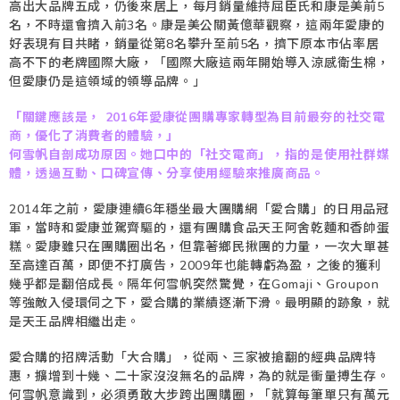
高出大品牌五成，仍後來居上，每月銷量維持屈臣氏和康是美前5
名，不時還會擠入前3名。康是美公關黃億華觀察，這兩年愛康的
好表現有目共睹，銷量從第8名攀升至前5名，擠下原本市佔率居
高不下的老牌國際大廠，「國際大廠這兩年開始導入涼感衛生棉，
但愛康仍是這領域的領導品牌。」
「關鍵應該是， 2016年愛康從團購專家轉型為目前最夯的社交電
商，優化了消費者的體驗，」
何雪帆自剖成功原因。她口中的「社交電商」，指的是使用社群媒
體，透過互動、口碑宣傳、分享使用經驗來推廣商品。
2014年之前，愛康連續6年穩坐最大團購網「愛合購」的日用品冠
軍，當時和愛康並駕齊驅的，還有團購食品天王阿舍乾麵和香帥蛋
糕。愛康雖只在團購圈出名，但靠著鄉民揪團的力量，一次大單甚
至高達百萬，即便不打廣告，2009年也能轉虧為盈，之後的獲利
幾乎都是翻倍成長。隔年何雪帆突然驚覺，在Gomaji、Groupon
等強敵入侵環伺之下，愛合購的業績逐漸下滑。最明顯的跡象，就
是天王品牌相繼出走。
愛合購的招牌活動「大合購」，從兩、三家被搶翻的經典品牌特
惠，擴增到十幾、二十家沒沒無名的品牌，為的就是衝量搏生存。
何雪帆意識到，必須勇敢大步跨出團購圈，「就算每筆單只有萬元