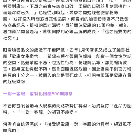
高。事後何雪帆分析原因，應是長年積累的口碑推了一把，「消費
者看到廣告，下單之前會先訪查口碑，愛康的口碑並非刻意操作，
而是深耕已久。」也是從那時起，愛康才開始經營臉書粉絲
團。 或許投入時間落後其他品牌，何雪帆的臉書粉絲團不只做發
布商品訊息、折扣的單向溝通。目前關注愛康的11萬粉絲，都能
看到商品開發過程、幕後團隊用心等品牌的成長，「這才是雙向的
社交。」
眼看臉書貼文的觸及率不斷降低，去年1月何雪帆又成立了臉書社
團「愛康女生宿舍」，希望去蕪存菁圈住鐵粉，創造一個女性對話
的空間，話題葷腥不忌，包括性行為、情趣商品等，都能暢所欲
言，如果互動貢獻不夠，還會面臨退宿危機，因此團員不到官方粉
絲頁的十分之一，被圈入的全是誓死效忠、打開抽屜滿是愛康存貨
的超級鐵粉。
一對一客服 客製化回覆500則訊息
不管何雪帆發動再大規模的網路攻勢拚轉型，始終堅持「產品力圈
粉」、「一對一客服」的初衷不能變。
何雪帆自信滿滿說，「接受過愛康一對一客服的消費者，絕對離不
開我們。」