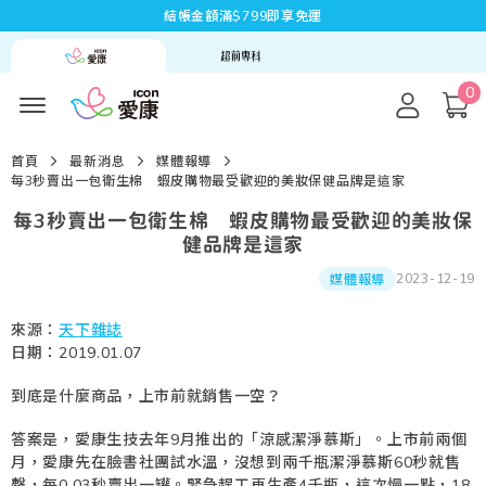
結帳金額滿$799即享免運
0
首頁
最新消息
媒體報導
每3秒賣出一包衛生棉 蝦皮購物最受歡迎的美妝保健品牌是這家
每3秒賣出一包衛生棉 蝦皮購物最受歡迎的美妝保
健品牌是這家
2023-12-19
媒體報導
來源：
天下雜誌
日期：2019.01.07
到底是什麼商品，上市前就銷售一空？
答案是，愛康生技去年9月推出的「涼感潔淨慕斯」。上市前兩個
月，愛康先在臉書社團試水溫，沒想到兩千瓶潔淨慕斯60秒就售
罄，每0.03秒賣出一罐。緊急趕工再生產4千瓶，這次慢一點，18