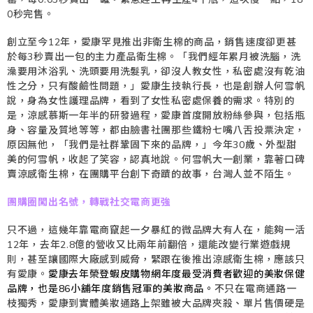
0秒完售。
創立至今12年，愛康罕見推出非衛生棉的商品，銷售速度卻更甚
於每3秒賣出一包的主力產品衛生棉。「我們經年累月被洗腦，洗
澡要用沐浴乳、洗頭要用洗髮乳，卻沒人教女性，私密處沒有乾油
性之分，只有酸鹼性問題，」愛康生技執行長，也是創辦人何雪帆
說，身為女性護理品牌，看到了女性私密處保養的需求。特別的
是，涼感慕斯一年半的研發過程，愛康首度開放粉絲參與，包括瓶
身、容量及質地等等，都由臉書社團那些鐵粉七嘴八舌投票決定，
原因無他，「我們是社群鞏固下來的品牌，」今年30歲、外型甜
美的何雪帆，收起了笑容，認真地說。何雪帆大一創業，靠著口碑
賣涼感衛生棉，在團購平台創下奇蹟的故事，台灣人並不陌生。
團購圈闖出名號，轉戰社交電商更強
只不過，這幾年靠電商竄起一夕暴紅的微品牌大有人在，能夠一活
12年，去年2.8億的營收又比兩年前翻倍，還能改變行業遊戲規
則，甚至讓國際大廠感到威脅，緊跟在後推出涼感衛生棉，應該只
有愛康。
愛康去年榮登蝦皮購物網年度最受消費者歡迎的美妝保健
品牌，也是86小舖年度銷售冠軍的美妝商品。
不只在電商通路一
枝獨秀，愛康到實體美妝通路上架雖被大品牌夾殺、單片售價硬是