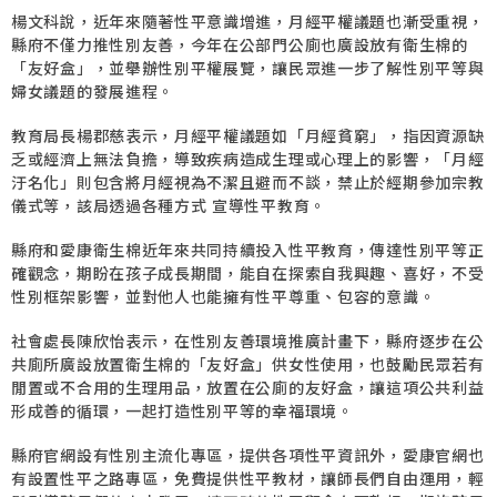
楊文科說，近年來隨著性平意識增進，月經平權議題也漸受重視，
縣府不僅力推性別友善，今年在公部門公廁也廣設放有衛生棉的
「友好盒」，並舉辦性別平權展覽，讓民眾進一步了解性別平等與
婦女議題的發展進程。
教育局長楊郡慈表示，月經平權議題如「月經貧窮」，指因資源缺
乏或經濟上無法負擔，導致疾病造成生理或心理上的影響，「月經
汙名化」則包含將月經視為不潔且避而不談，禁止於經期參加宗教
儀式等，該局透過各種方式 宣導性平教育。
縣府和愛康衛生棉近年來共同持續投入性平教育，傳達性別平等正
確觀念，期盼在孩子成長期間，能自在探索自我興趣、喜好，不受
性別框架影響，並對他人也能擁有性平尊重、包容的意識。
社會處長陳欣怡表示，在性別友善環境推廣計畫下，縣府逐步在公
共廁所廣設放置衛生棉的「友好盒」供女性使用，也鼓勵民眾若有
閒置或不合用的生理用品，放置在公廁的友好盒，讓這項公共利益
形成善的循環，一起打造性別平等的幸福環境。
縣府官網設有性別主流化專區，提供各項性平資訊外，愛康官網也
有設置性平之路專區，免費提供性平教材，讓師長們自由運用，輕