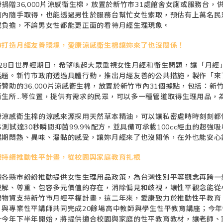
康捐贈36,000片涼感衛生棉，放置於新竹市31處館舍女廁或服務台
廁內隨手取得，也能透過男性於服務台幫忙女性索取，預估有上萬名民
或負擔，不論男女性都能更正面的看待月經生理現象。
市打造月經友善環境，愛康涼感衛生棉讓妳來了也沒關係！
月28日世界經期日，希望喚起大眾重視女性月經和衛生問題，讓「月
話題。新竹市政府透過具體行動，推出月經友善的公共措施，製作「來
所贊助的36,000片涼感衛生棉，放置於新竹市內31個據點，包括：
衛生所…等位置，提供有需求的民眾，可以多一種管道取得生理用品，
康涼感衛生棉的涼感來源採用天然草本精油，可以讓私密處時時刻刻都
GS測試達30秒瞬間抑菌99.9%配方，並具備可承載100cc經血的
理期悶熱、異味、濕黏的感受，讓妳月經來了也沒關係，在外也能安心
康持續推動性平計畫，從校園與家庭教育扎根
灣各縣市紛紛推動提供女性生理用品政策，為台灣性別平等觀念再跨一
理解、尊重、包容多元價值的存在，消除偏見和歧視，讓性平觀念能從
棉物資支持新竹市月經平權計畫，這二年來，愛康致力於推動性平教育，
，與專業性平講師共同完成20餘場高中教師與學生性平教育講座；今
計今年下半年開始，將提供適合校園與家庭的性平教育教材，讓老師、