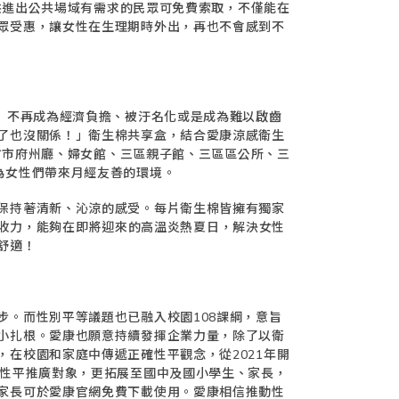
，供進出公共場域有需求的民眾可免費索取，不僅能在
眾受惠，讓女性在生理期時外出，再也不會感到不
經」不再成為經濟負擔、被汙名化或是成為難以啟齒
了也沒關係！」衛生棉共享盒，結合愛康涼感衛生
新竹市府州廳、婦女館、三區親子館、三區區公所、三
為女性們帶來月經友善的環境。
保持著清新、沁涼的感受。每片衛生棉皆擁有獨家
超強吸收力，能夠在即將迎來的高溫炎熱夏日，解決女性
舒適！
步。而性別平等議題也已融入校園108課綱，意旨
小扎根。愛康也願意持續發揮企業力量，除了以衛
在校園和家庭中傳遞正確性平觀念，從2021年開
年性平推廣對象，更拓展至國中及國小學生、家長，
家長可於愛康官網免費下載使用。愛康相信推動性