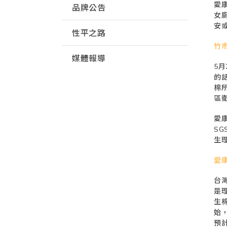
愛
品牌公告
女
安
性平之路
竹
媒體報導
5
的
棉
區
愛
S
生
愛
台
是
生
始
預