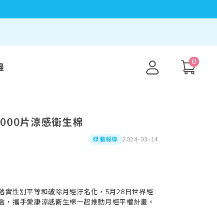
0
邊
,000片涼感衛生棉
2024-03-14
媒體報導
落實性別平等和破除月經汙名化，5月28日世界經
盒，攜手愛康涼感衛生棉一起推動月經平權計畫。